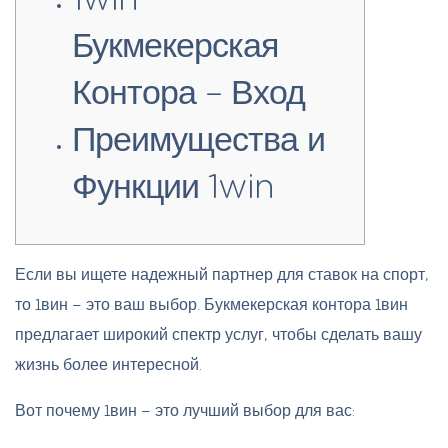
1win
Букмекерская
Контора – Вход
Преимущества и
Функции 1win
Если вы ищете надежный партнер для ставок на спорт,
то 1вин – это ваш выбор. Букмекерская контора 1вин
предлагает широкий спектр услуг, чтобы сделать вашу
жизнь более интересной.
Вот почему 1вин – это лучший выбор для вас: