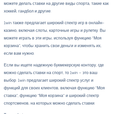
можете делать ставки на другие виды спорта, такие как
хоккей, гандбол и другие.
1win также предлагает широкий спектр игр в онлайн-
казино, включая слоты, карточные игры и рулетку. Вы
можете играть в эти игры, используя функцию “Моя
корзина”, чтобы хранить свои деньги и изменять их,
если вам нужно.
Если вы ищете надежную букмекерскую контору, где
можно сделать ставки на спорт, то 1win – это ваш
выбор. 1win предлагает широкий спектр услуг и
функций для своих клиентов, включая функцию “Моя
ставка”, функцию “Моя корзина” и широкий спектр
спортсменов, на которых можно сделать ставки.