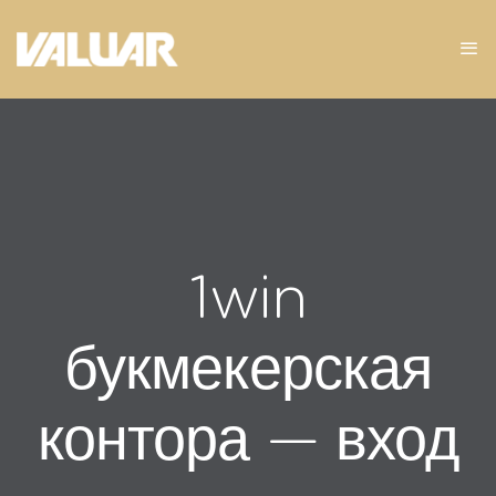
1win
букмекерская
контора — вход