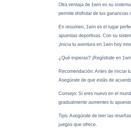
Otra ventaja de 1win es su sistema 
permite disfrutar de tus ganancias 
En resumen, 1win es el lugar perfe
apuestas deportivas. Con su sistema
¡Inicia tu aventura en 1win hoy mi
¿Qué esperas? ¡Regístrate en 1win
Recomendación: Antes de iniciar tu
Asegúrate de que estás de acuerdo 
Consejo: Si eres nuevo en el mun
gradualmente aumentes tu apuesta
Tips: Asegúrate de leer las reseñas
juegos que ofrece.