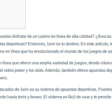
edas disfrutar de un casino en línea de alta calidad? ¿Buscas 
as deportivas? Entonces, 1win es tu destino. En este artículo, 
ino en línea que ha revolucionado el mundo de los juegos de az
 línea que ofrece una amplia variedad de juegos, desde clásicos
video poker y los slots. Además, también ofrece apuestas depo
nero.
stacadas de 1win es su sistema de apuestas deportivas. Puedes
sto hasta tenis y boxeo. El sistema es fácil de usar y te permit