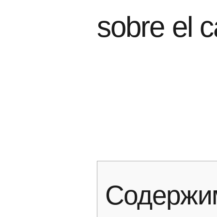
sobre el c
Содержи