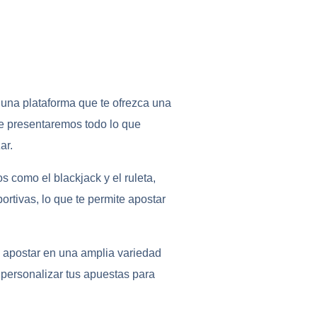
una plataforma que te ofrezca una
te presentaremos todo lo que
ar.
 como el blackjack y el ruleta,
rtivas, lo que te permite apostar
 apostar en una amplia variedad
e personalizar tus apuestas para