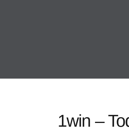
1win – To