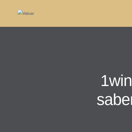
1win
saber