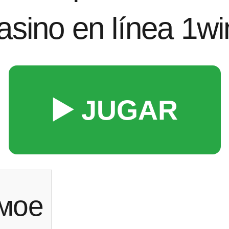
asino en línea 1wi
▶️ JUGAR
мое