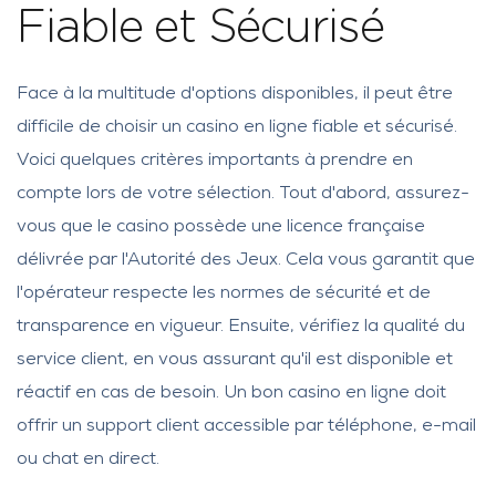
Fiable et Sécurisé
Face à la multitude d'options disponibles, il peut être
difficile de choisir un casino en ligne fiable et sécurisé.
Voici quelques critères importants à prendre en
compte lors de votre sélection. Tout d'abord, assurez-
vous que le casino possède une licence française
délivrée par l'Autorité des Jeux. Cela vous garantit que
l'opérateur respecte les normes de sécurité et de
transparence en vigueur. Ensuite, vérifiez la qualité du
service client, en vous assurant qu'il est disponible et
réactif en cas de besoin. Un bon casino en ligne doit
offrir un support client accessible par téléphone, e-mail
ou chat en direct.