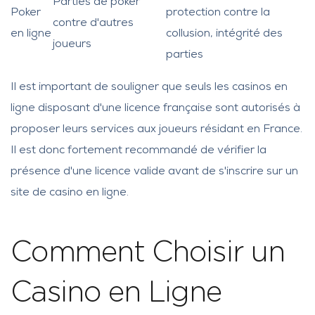
Parties de poker
Poker
protection contre la
contre d'autres
en ligne
collusion, intégrité des
joueurs
parties
Il est important de souligner que seuls les casinos en
ligne disposant d'une licence française sont autorisés à
proposer leurs services aux joueurs résidant en France.
Il est donc fortement recommandé de vérifier la
présence d'une licence valide avant de s'inscrire sur un
site de casino en ligne.
Comment Choisir un
Casino en Ligne