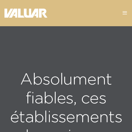
Absolument
fiables, ces
établissements