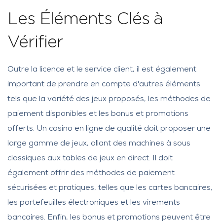
Les Éléments Clés à
Vérifier
Outre la licence et le service client, il est également
important de prendre en compte d'autres éléments
tels que la variété des jeux proposés, les méthodes de
paiement disponibles et les bonus et promotions
offerts. Un casino en ligne de qualité doit proposer une
large gamme de jeux, allant des machines à sous
classiques aux tables de jeux en direct. Il doit
également offrir des méthodes de paiement
sécurisées et pratiques, telles que les cartes bancaires,
les portefeuilles électroniques et les virements
bancaires. Enfin, les bonus et promotions peuvent être