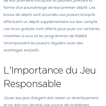
de leur première inscription et peuvent prendre la
forme d'un pourcentage de leur premier dépôt. Les
bonus de dépôt sont accordés aux joueurs lorsqu'ils
effectuent un dépôt supplémentaire sur leur compte.
Les tours gratuits sont offerts pour jouer sur certaines
machines à sous et les programmes de fidélité
récompensent les joueurs réguliers avec des
avantages exclusifs.
L'Importance du Jeu
Responsable
Jouer aux jeux d'argent doit rester un divertissement
et ne doit pas devenir une source de problèmes