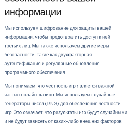
информации
Мы используем шифрование для защиты вашей
информации, чтобы предотвратить доступ к ней
третьих лиц. Мы также используем другие меры
безопасности, такие как двухфакторная
аутентификация и регулярные обновления
программного обеспечения.
Мы понимаем, что честность игр является важной
частью онлайн-казино. Мы используем случайные
генераторы чисел (RNG) для обеспечения честности
игр. Это означает, что результаты игр будут случайными
и не будут зависеть от каких-либо внешних факторов.