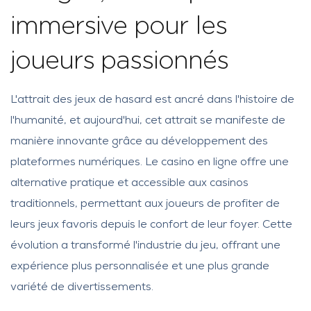
immersive pour les
joueurs passionnés
L'attrait des jeux de hasard est ancré dans l'histoire de
l'humanité, et aujourd'hui, cet attrait se manifeste de
manière innovante grâce au développement des
plateformes numériques. Le
casino en ligne
offre une
alternative pratique et accessible aux casinos
traditionnels, permettant aux joueurs de profiter de
leurs jeux favoris depuis le confort de leur foyer. Cette
évolution a transformé l'industrie du jeu, offrant une
expérience plus personnalisée et une plus grande
variété de divertissements.