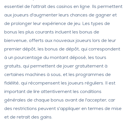
essentiel de l'attrait des casinos en ligne. Ils permettent
aux joueurs d'augmenter leurs chances de gagner et
de prolonger leur expérience de jeu. Les types de
bonus les plus courants incluent les bonus de
bienvenue, offerts aux nouveaux joueurs lors de leur
premier dépôt, les bonus de dépôt, qui correspondent
à un pourcentage du montant déposé, les tours
gratuits, qui permettent de jouer gratuitement à
certaines machines à sous, et les programmes de
fidélité, qui récompensent les joueurs réguliers. Il est
important de lire attentivement les conditions
générales de chaque bonus avant de l'accepter, car
des restrictions peuvent s'appliquer en termes de mise
et de retrait des gains.