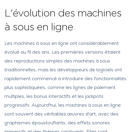
L'évolution des machines
à sous en ligne
Les machines à sous en ligne ont considérablement
évolué au fil des ans. Les premières versions étaient
des reproductions simples des machines à sous
traditionnelles, mais les développeurs de logiciels ont
rapidement commencé à introduire des fonctionnalités
plus sophistiquées, comme les lignes de paiement
multiples, les bonus interactifs et les jackpots
progressifs. Aujourd'hui, les machines à sous en ligne
sont souvent des véritables œuvres d'art, avec des
graphismes époustouflants, des effets sonores