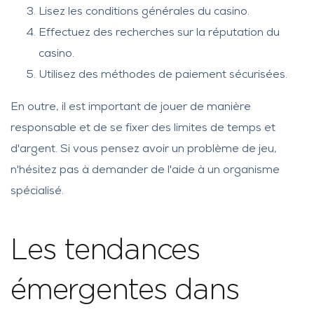
Lisez les conditions générales du casino.
Effectuez des recherches sur la réputation du
casino.
Utilisez des méthodes de paiement sécurisées.
En outre, il est important de jouer de manière
responsable et de se fixer des limites de temps et
d'argent. Si vous pensez avoir un problème de jeu,
n'hésitez pas à demander de l'aide à un organisme
spécialisé.
Les tendances
émergentes dans