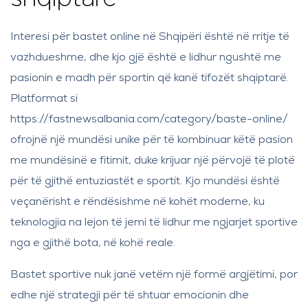
Interesi për bastet online në Shqipëri është në rritje të
vazhdueshme, dhe kjo gjë është e lidhur ngushtë me
pasionin e madh për sportin që kanë tifozët shqiptarë.
Platformat si
https://
fastnewsalbania.com/category/baste-online
/
ofrojnë një mundësi unike për të kombinuar këtë pasion
me mundësinë e fitimit, duke krijuar një përvojë të plotë
për të gjithë entuziastët e sportit. Kjo mundësi është
veçanërisht e rëndësishme në kohët moderne, ku
teknologjia na lejon të jemi të lidhur me ngjarjet sportive
nga e gjithë bota, në kohë reale.
Bastet sportive nuk janë vetëm një formë argjëtimi, por
edhe një strategji për të shtuar emocionin dhe