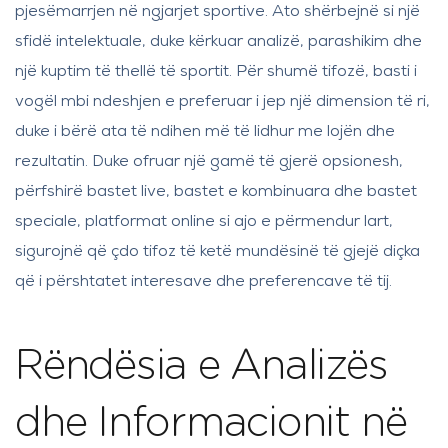
pjesëmarrjen në ngjarjet sportive. Ato shërbejnë si një
sfidë intelektuale, duke kërkuar analizë, parashikim dhe
një kuptim të thellë të sportit. Për shumë tifozë, basti i
vogël mbi ndeshjen e preferuar i jep një dimension të ri,
duke i bërë ata të ndihen më të lidhur me lojën dhe
rezultatin. Duke ofruar një gamë të gjerë opsionesh,
përfshirë bastet live, bastet e kombinuara dhe bastet
speciale, platformat online si ajo e përmendur lart,
sigurojnë që çdo tifoz të ketë mundësinë të gjejë diçka
që i përshtatet interesave dhe preferencave të tij.
Rëndësia e Analizës
dhe Informacionit në