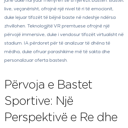
janë duke ndryuar mënyrën se si njerëzit basten. Bastet
live, veçanërisht, ofrojnë një nivel të ri të emocionit,
duke lejuar tifozët të bëjnë baste në ndeshje ndërsa
zhvillohen. Teknologjitë VR premtuese ofrojnë një
përvojë immersive, duke i vendosur tifozët virtualisht në
stadium. IA përdoret për të analizuar të dhëna të
mëdha, duke ofruar parashikime më të sakta dhe
personalizuar oferta bastesh.
Përvoja e Bastet
Sportive: Një
Perspektivë e Re dhe