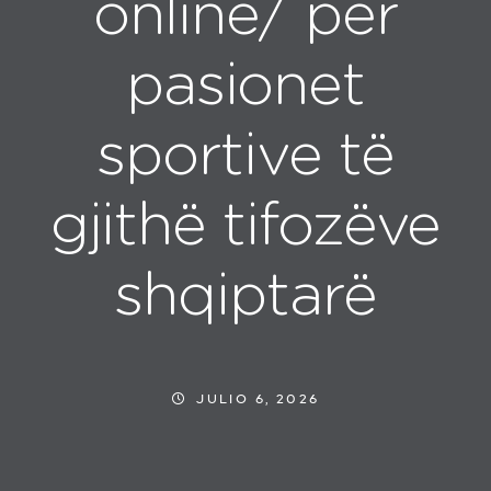
online/ për
pasionet
sportive të
gjithë tifozëve
shqiptarë
JULIO 6, 2026