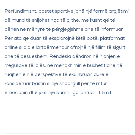
Përfundimisht, bastet sportive janë një formë argjëtimi
që mund të shijohet nga të gjithë, me kusht që të
bëhen në mënyrë të përgjegjshme dhe të informuar.
Për ata që duan të eksplorojnë këtë botë, platformat
online si ajo e lartpërmendur ofrojnë një fillim të sigurt
dhe të besueshëm. Rëndësia qëndron në njohjen e
rregullave të lojës, në menaxhimin e buxhetit dhe në
ruajtjen e një perspektive të ekuilibruar, duke e
konsideruar bastin si një shpargull për të rritur
emocionin dhe jo si një burim i garantuar i fitimit.