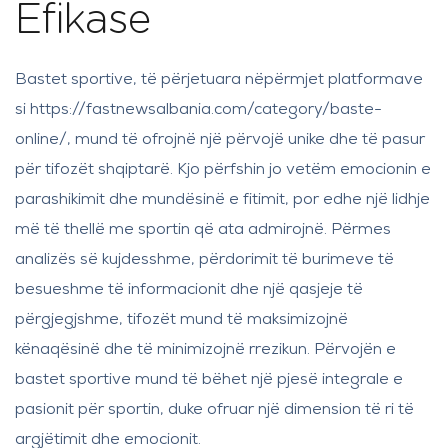
Efikase
Bastet sportive, të përjetuara nëpërmjet platformave
si https://fastnewsalbania.com/category/baste-
online/, mund të ofrojnë një përvojë unike dhe të pasur
për tifozët shqiptarë. Kjo përfshin jo vetëm emocionin e
parashikimit dhe mundësinë e fitimit, por edhe një lidhje
më të thellë me sportin që ata admirojnë. Përmes
analizës së kujdesshme, përdorimit të burimeve të
besueshme të informacionit dhe një qasjeje të
përgjegjshme, tifozët mund të maksimizojnë
kënaqësinë dhe të minimizojnë rrezikun. Përvojën e
bastet sportive mund të bëhet një pjesë integrale e
pasionit për sportin, duke ofruar një dimension të ri të
argjëtimit dhe emocionit.