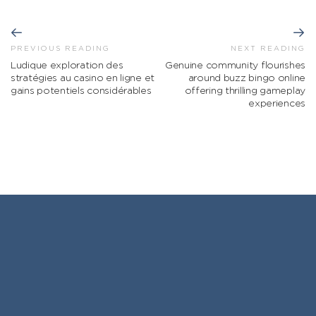
PREVIOUS READING
NEXT READING
Ludique exploration des
Genuine community flourishes
stratégies au casino en ligne et
around buzz bingo online
gains potentiels considérables
offering thrilling gameplay
experiences