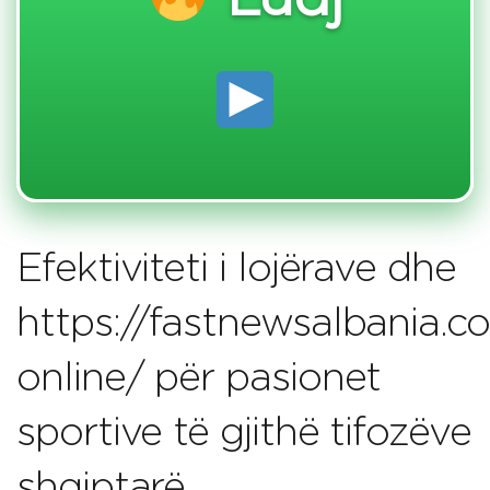
Luaj
Efektiviteti i lojërave dhe
https://fastnewsalbania.
online/ për pasionet
sportive të gjithë tifozëve
shqiptarë