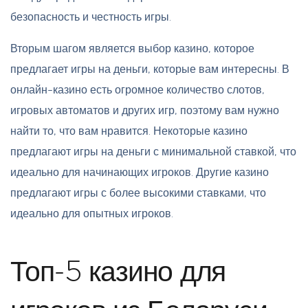
безопасность и честность игры.
Вторым шагом является выбор казино, которое
предлагает игры на деньги, которые вам интересны. В
онлайн-казино есть огромное количество слотов,
игровых автоматов и других игр, поэтому вам нужно
найти то, что вам нравится. Некоторые казино
предлагают игры на деньги с минимальной ставкой, что
идеально для начинающих игроков. Другие казино
предлагают игры с более высокими ставками, что
идеально для опытных игроков.
Топ-5 казино для