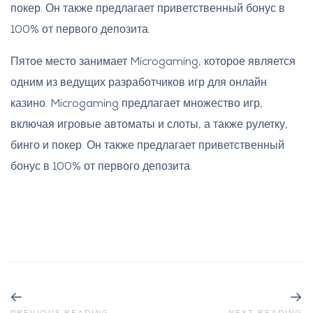
покер. Он также предлагает приветственный бонус в
100% от первого депозита.
Пятое место занимает Microgaming, которое является
одним из ведущих разработчиков игр для онлайн
казино. Microgaming предлагает множество игр,
включая игровые автоматы и слоты, а также рулетку,
бинго и покер. Он также предлагает приветственный
бонус в 100% от первого депозита.
PREVIOUS READING
NEXT READING