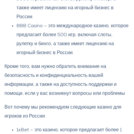
также имеет лицензию на игорный бизнес в
России.
888 Casino – это международное казино, которое
предлагает более 500 игр, включая слоты,
рулетку и бинго, а также имеет лицензию на
игорный бизнес в России.
Кроме того, вам нужно обратить внимание на
безопасность и конфиденциальность вашей
информации, а также на доступность поддержки и
помощи, если у вас возникнут вопросы или проблемы.
Вот почему мы рекомендуем следующие казино для
игроков из России:
1xBet – это казино, которое предлагает более 1