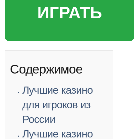
ИГРАТЬ
Содержимое
Лучшие казино
для игроков из
России
Лучшие казино