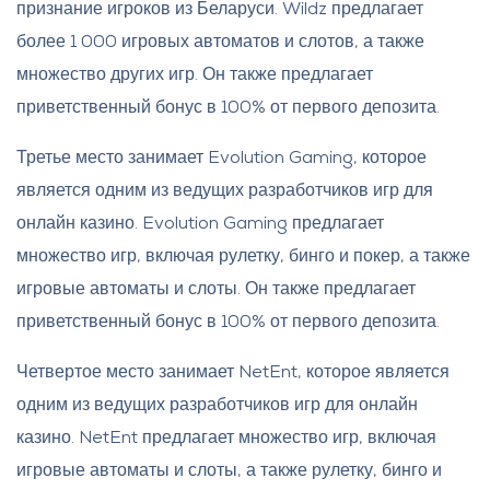
признание игроков из Беларуси. Wildz предлагает
более 1 000 игровых автоматов и слотов, а также
множество других игр. Он также предлагает
приветственный бонус в 100% от первого депозита.
Третье место занимает Evolution Gaming, которое
является одним из ведущих разработчиков игр для
онлайн казино. Evolution Gaming предлагает
множество игр, включая рулетку, бинго и покер, а также
игровые автоматы и слоты. Он также предлагает
приветственный бонус в 100% от первого депозита.
Четвертое место занимает NetEnt, которое является
одним из ведущих разработчиков игр для онлайн
казино. NetEnt предлагает множество игр, включая
игровые автоматы и слоты, а также рулетку, бинго и