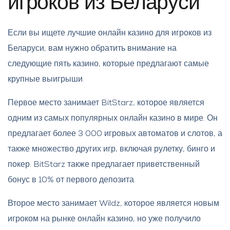
игроков из Беларуси
Если вы ищете лучшие
онлайн казино
для игроков из
Беларуси, вам нужно обратить внимание на
следующие пять казино, которые предлагают самые
крупные выигрыши.
Первое место занимает BitStarz, которое является
одним из самых популярных онлайн казино в мире. Он
предлагает более 3 000 игровых автоматов и слотов, а
также множество других игр, включая рулетку, бинго и
покер. BitStarz также предлагает приветственный
бонус в 10% от первого депозита.
Второе место занимает Wildz, которое является новым
игроком на рынке онлайн казино, но уже получило