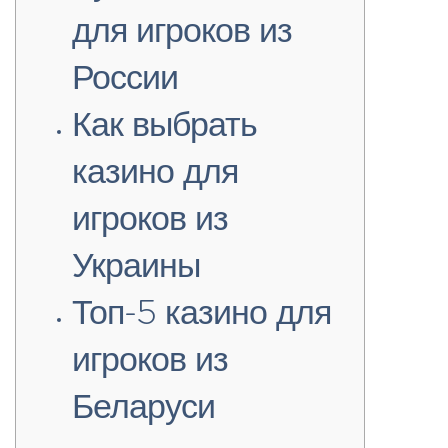
для игроков из
России
Как выбрать
казино для
игроков из
Украины
Топ-5 казино для
игроков из
Беларуси