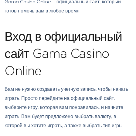
Gama Casino Online – официальный сайт, который
готов помочь вам в любое время.
Вход в официальный
сайт Gama Casino
Online
Вам не нужно создавать учетную запись, чтобы начать
играть. Просто перейдите на официальный сайт,
выберите игру, которая вам понравилась, и начните
играть. Вам будет предложено выбрать валюту, в
которой вы хотите играть, а также выбрать тип игры.