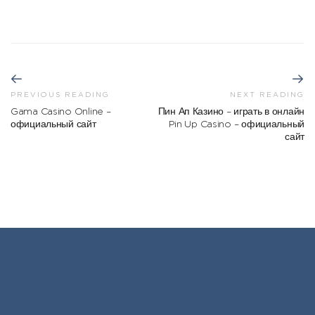
PREVIOUS READING
NEXT READING
Gama Casino Online –
Пин Ап Казино – играть в онлайн
официальный сайт
Pin Up Casino – официальный
сайт