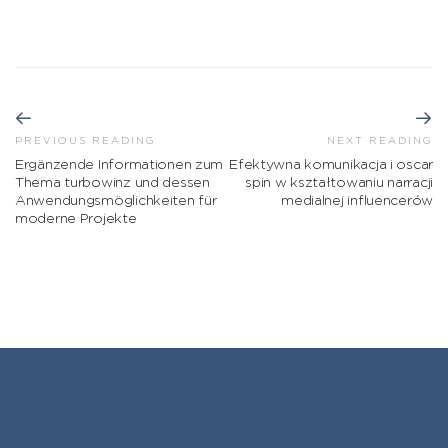
PREVIOUS READING
NEXT READING
Ergänzende Informationen zum
Efektywna komunikacja i oscar
Thema turbowinz und dessen
spin w kształtowaniu narracji
Anwendungsmöglichkeiten für
medialnej influencerów
moderne Projekte