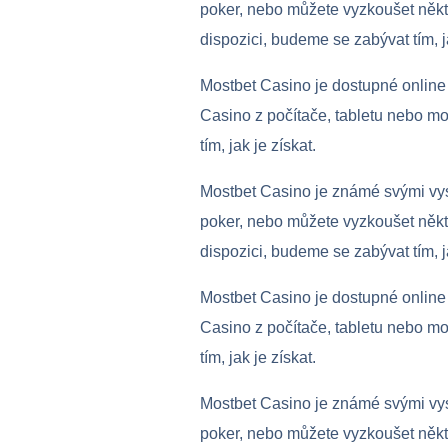
poker, nebo můžete vyzkoušet někte
dispozici, budeme se zabývat tím, ja
Mostbet Casino je dostupné online 
Casino z počítače, tabletu nebo mo
tím, jak je získat.
Mostbet Casino je známé svými vyso
poker, nebo můžete vyzkoušet někte
dispozici, budeme se zabývat tím, ja
Mostbet Casino je dostupné online 
Casino z počítače, tabletu nebo mo
tím, jak je získat.
Mostbet Casino je známé svými vyso
poker, nebo můžete vyzkoušet někte