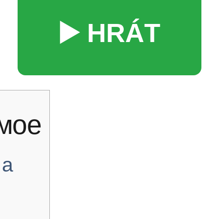
▶️ HRÁT
мое
 a