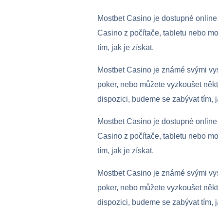
Mostbet Casino je dostupné online 
Casino z počítače, tabletu nebo mo
tím, jak je získat.
Mostbet Casino je známé svými vyso
poker, nebo můžete vyzkoušet někte
dispozici, budeme se zabývat tím, ja
Mostbet Casino je dostupné online 
Casino z počítače, tabletu nebo mo
tím, jak je získat.
Mostbet Casino je známé svými vyso
poker, nebo můžete vyzkoušet někte
dispozici, budeme se zabývat tím, ja