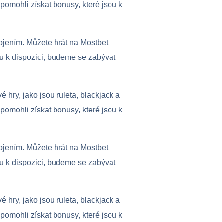
pomohli získat bonusy, které jsou k
ojením. Můžete hrát na Mostbet
ou k dispozici, budeme se zabývat
hry, jako jsou ruleta, blackjack a
pomohli získat bonusy, které jsou k
ojením. Můžete hrát na Mostbet
ou k dispozici, budeme se zabývat
hry, jako jsou ruleta, blackjack a
pomohli získat bonusy, které jsou k