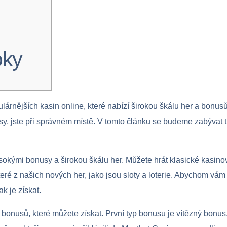
oky
lárnějších kasin online, které nabízí širokou škálu her a bonus
sy, jste při správném místě. V tomto článku se budeme zabývat t
kými bonusy a širokou škálu her. Můžete hrát klasické kasinové 
ré z našich nových her, jako jsou sloty a loterie. Abychom vám 
k je získat.
 bonusů, které můžete získat. První typ bonusu je vítězný bonus