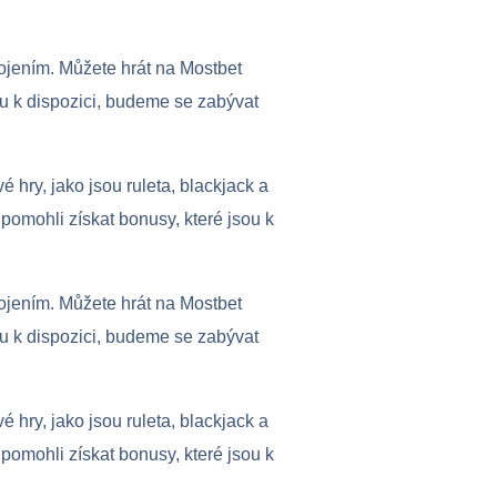
ojením. Můžete hrát na Mostbet
ou k dispozici, budeme se zabývat
hry, jako jsou ruleta, blackjack a
pomohli získat bonusy, které jsou k
ojením. Můžete hrát na Mostbet
ou k dispozici, budeme se zabývat
hry, jako jsou ruleta, blackjack a
pomohli získat bonusy, které jsou k