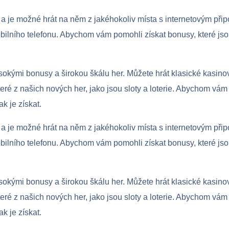
a je možné hrát na něm z jakéhokoliv místa s internetovým přip
bilního telefonu. Abychom vám pomohli získat bonusy, které js
kými bonusy a širokou škálu her. Můžete hrát klasické kasinové 
ré z našich nových her, jako jsou sloty a loterie. Abychom vám 
k je získat.
a je možné hrát na něm z jakéhokoliv místa s internetovým přip
bilního telefonu. Abychom vám pomohli získat bonusy, které js
kými bonusy a širokou škálu her. Můžete hrát klasické kasinové 
ré z našich nových her, jako jsou sloty a loterie. Abychom vám 
k je získat.