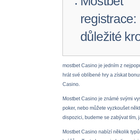
Mostbet
registrace:
důležité kr
mostbet
Casino je jedním z nejpopu
hrát své oblíbené hry a získat bonu
Casino.
Mostbet Casino je známé svými vyso
poker, nebo můžete vyzkoušet někte
dispozici, budeme se zabývat tím, ja
Mostbet Casino nabízí několik typů