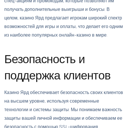
спец-акциям и промокодам, которые позволяют им
получать дополнительные выигрыши и бонусы. В
целом, казино Ярд предлагает игрокам широкий спектр
возможностей для игры и оплаты, что делает его одним
из наиболее популярных онлайн-казино в мире.
Безопасность и
поддержка клиентов
Казино Ярд обеспечивает безопасность своих клиентов
на высшем уровне, используя современные
технологии и системы защиты. Мы понимаем важность
защиты вашей личной информации и обеспечиваем ее
безопасность с помощью SSL-шифрования.