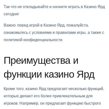
Так что не откладывайте и начните играть в Казино Ярд
сегодня!
Важно: перед игрой в Казино Ярд, пожалуйста,
ознакомьтесь с условиями и правилами игры, а также с
политикой конфиденциальности.
Преимущества и
функции казино Ярд
Кроме того, казино Ярд предлагает несколько функций,
которые делают его более привлекательным для
игроков. Например, он предлагает функцию быстрого