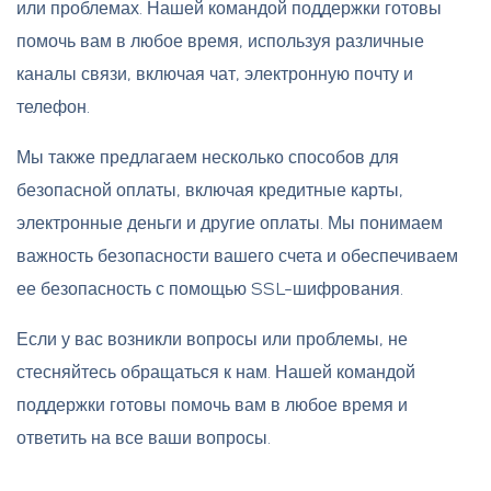
или проблемах. Нашей командой поддержки готовы
помочь вам в любое время, используя различные
каналы связи, включая чат, электронную почту и
телефон.
Мы также предлагаем несколько способов для
безопасной оплаты, включая кредитные карты,
электронные деньги и другие оплаты. Мы понимаем
важность безопасности вашего счета и обеспечиваем
ее безопасность с помощью SSL-шифрования.
Если у вас возникли вопросы или проблемы, не
стесняйтесь обращаться к нам. Нашей командой
поддержки готовы помочь вам в любое время и
ответить на все ваши вопросы.