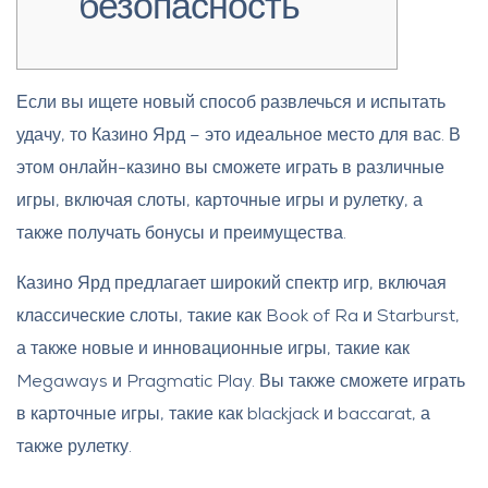
безопасность
Если вы ищете новый способ развлечься и испытать
удачу, то Казино Ярд – это идеальное место для вас. В
этом онлайн-казино вы сможете играть в различные
игры, включая слоты, карточные игры и рулетку, а
также получать бонусы и преимущества.
Казино Ярд предлагает широкий спектр игр, включая
классические слоты, такие как Book of Ra и Starburst,
а также новые и инновационные игры, такие как
Megaways и Pragmatic Play. Вы также сможете играть
в карточные игры, такие как blackjack и baccarat, а
также рулетку.