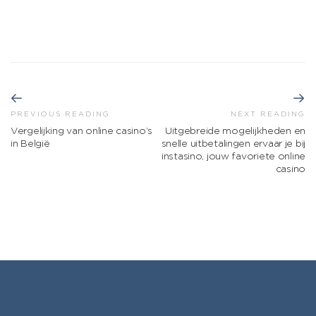
PREVIOUS READING
NEXT READING
Vergelijking van online casino’s
Uitgebreide mogelijkheden en
in België
snelle uitbetalingen ervaar je bij
instasino, jouw favoriete online
casino