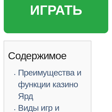
ИГРАТЬ
Содержимое
Преимущества и
функции казино
Ярд
Виды игр и