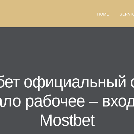
HOME
SERVI
бет официальный с
ало рабочее – вход
Mostbet