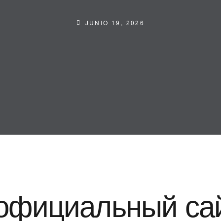
JUNIO 19, 2026
официальный сай