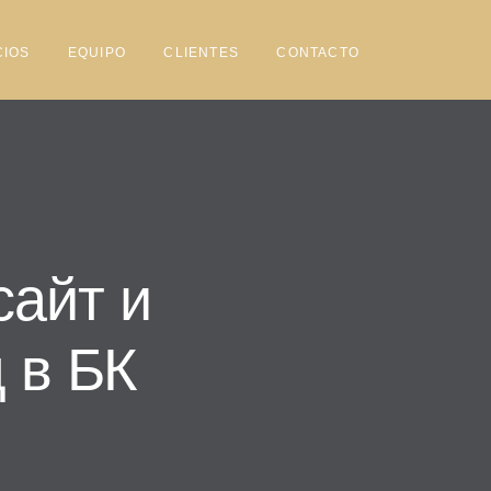
CIOS
EQUIPO
CLIENTES
CONTACTO
айт и
 в БК