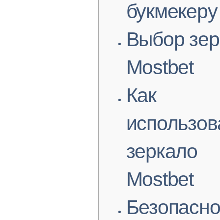
букмекеру
Выбор зер
Mostbet
Как
использов
зеркало
Mostbet
Безопасно