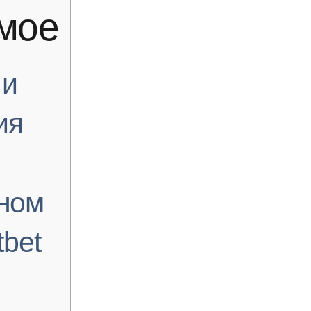
мое
 и
ия
ном
tbet