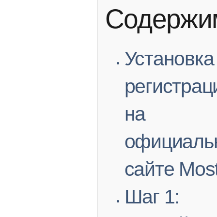
Содержи
Установка
регистрац
на
официаль
сайте Mos
Шаг 1: