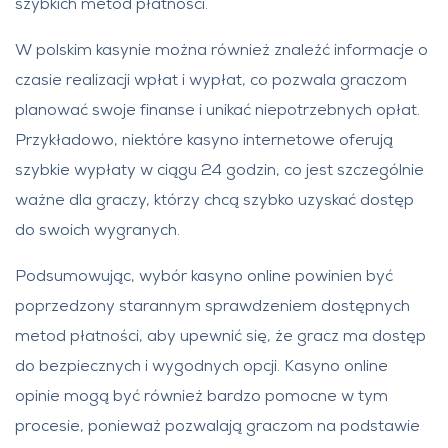
szybkich metod płatności.
W polskim kasynie można również znaleźć informacje o
czasie realizacji wpłat i wypłat, co pozwala graczom
planować swoje finanse i unikać niepotrzebnych opłat.
Przykładowo, niektóre kasyno internetowe oferują
szybkie wypłaty w ciągu 24 godzin, co jest szczególnie
ważne dla graczy, którzy chcą szybko uzyskać dostęp
do swoich wygranych.
Podsumowując, wybór kasyno online powinien być
poprzedzony starannym sprawdzeniem dostępnych
metod płatności, aby upewnić się, że gracz ma dostęp
do bezpiecznych i wygodnych opcji. Kasyno online
opinie mogą być również bardzo pomocne w tym
procesie, ponieważ pozwalają graczom na podstawie