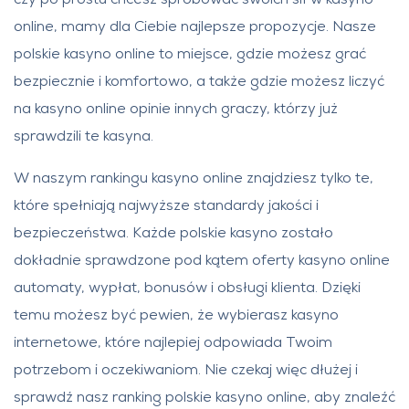
czy po prostu chcesz spróbować swoich sił w kasyno
online, mamy dla Ciebie najlepsze propozycje. Nasze
polskie kasyno online to miejsce, gdzie możesz grać
bezpiecznie i komfortowo, a także gdzie możesz liczyć
na kasyno online opinie innych graczy, którzy już
sprawdzili te kasyna.
W naszym rankingu kasyno online znajdziesz tylko te,
które spełniają najwyższe standardy jakości i
bezpieczeństwa. Każde polskie kasyno zostało
dokładnie sprawdzone pod kątem oferty kasyno online
automaty, wypłat, bonusów i obsługi klienta. Dzięki
temu możesz być pewien, że wybierasz kasyno
internetowe, które najlepiej odpowiada Twoim
potrzebom i oczekiwaniom. Nie czekaj więc dłużej i
sprawdź nasz ranking polskie kasyno online, aby znaleźć