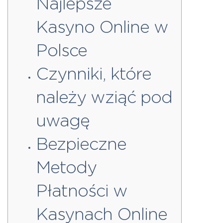
Najlepsze
Kasyno Online w
Polsce
Czynniki, które
należy wziąć pod
uwagę
Bezpieczne
Metody
Płatności w
Kasynach Online