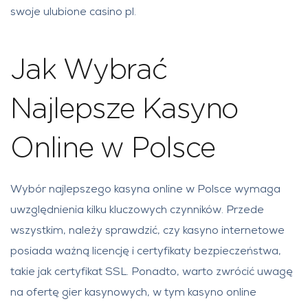
swoje ulubione casino pl.
Jak Wybrać
Najlepsze Kasyno
Online w Polsce
Wybór najlepszego kasyna online w Polsce wymaga
uwzględnienia kilku kluczowych czynników. Przede
wszystkim, należy sprawdzić, czy kasyno internetowe
posiada ważną licencję i certyfikaty bezpieczeństwa,
takie jak certyfikat SSL. Ponadto, warto zwrócić uwagę
na ofertę gier kasynowych, w tym kasyno online