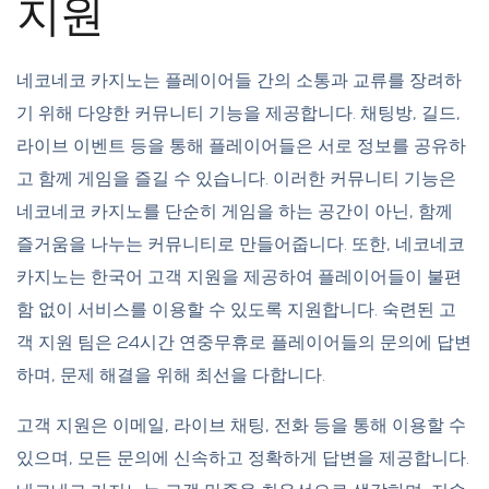
지원
네코네코 카지노는 플레이어들 간의 소통과 교류를 장려하
기 위해 다양한 커뮤니티 기능을 제공합니다. 채팅방, 길드,
라이브 이벤트 등을 통해 플레이어들은 서로 정보를 공유하
고 함께 게임을 즐길 수 있습니다. 이러한 커뮤니티 기능은
네코네코 카지노를 단순히 게임을 하는 공간이 아닌, 함께
즐거움을 나누는 커뮤니티로 만들어줍니다. 또한, 네코네코
카지노는 한국어 고객 지원을 제공하여 플레이어들이 불편
함 없이 서비스를 이용할 수 있도록 지원합니다. 숙련된 고
객 지원 팀은 24시간 연중무휴로 플레이어들의 문의에 답변
하며, 문제 해결을 위해 최선을 다합니다.
고객 지원은 이메일, 라이브 채팅, 전화 등을 통해 이용할 수
있으며, 모든 문의에 신속하고 정확하게 답변을 제공합니다.