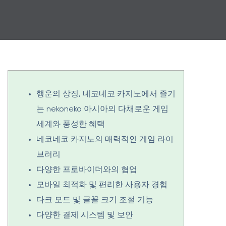
행운의 상징, 네코네코 카지노에서 즐기
는 nekoneko 아시아의 다채로운 게임
세계와 풍성한 혜택
네코네코 카지노의 매력적인 게임 라이
브러리
다양한 프로바이더와의 협업
모바일 최적화 및 편리한 사용자 경험
다크 모드 및 글꼴 크기 조절 기능
다양한 결제 시스템 및 보안