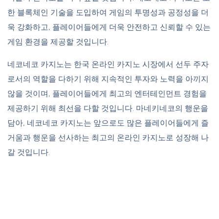
한 블록체인 기술을 도입하여 게임의 투명성과 공정성을 더
욱 강화하고, 플레이어들에게 더욱 안전하고 신뢰할 수 있는
게임 환경을 제공할 것입니다.
네코네코 카지노는 한국 온라인 카지노 시장에서 선두 주자
로서의 역할을 다하기 위해 지속적인 투자와 노력을 아끼지
않을 것이며, 플레이어들에게 최고의 엔터테인먼트 경험을
제공하기 위해 최선을 다할 것입니다. 마네키네코의 행운을
담아, 네코네코 카지노는 앞으로도 많은 플레이어들에게 즐
거움과 행운을 선사하는 최고의 온라인 카지노로 성장해 나
갈 것입니다.