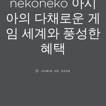
nekoneko 아시
아의 다채로운 게
임 세계와 풍성한
혜택
JUNIO 20, 2026