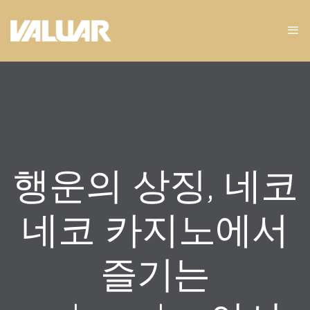
행운의 상징, 네코
네코 카지노에서
즐기는