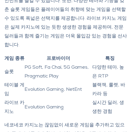
인먼트를 즐길 수 있습니다. 또한, 다양한 테마와 기능을 갖
춘 슬롯 게임들은 플레이어들의 취향에 맞는 게임을 선택할
수 있도록 폭넓은 선택지를 제공합니다. 라이브 카지노 게임
은 실제 카지노에 있는 듯한 생생한 경험을 제공하며, 전문
딜러들과 함께 즐기는 게임은 더욱 몰입감 있는 경험을 선사
합니다.
게임 종류
프로바이더
특징
PG Soft, Fa Chai, 5G Games,
다양한 테마, 높
슬롯
Pragmatic Play
은 RTP
테이블 게
블랙잭, 룰렛, 바
Evolution Gaming, NetEnt
임
카라 등
라이브 카
실시간 딜러, 생
Evolution Gaming
지노
생한 경험
네코네코 카지노는 끊임없이 새로운 게임을 추가하고 있으