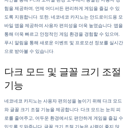
자인을 통해 PC와 모바일 환경 모두에서 동일한 사용자 경
험을 제공하며, 언제 어디서든 편리하게 게임을 즐길 수 있
도록 지원합니다. 또한, 네코네코 카지노는 안드로이드용 모
바일 앱을 제공하여 사용자 편의성을 더욱 높였습니다. 앱을
통해 더욱 빠르고 안정적인 게임 환경을 경험할 수 있으며,
푸시 알림을 통해 새로운 이벤트 및 프로모션 정보를 실시간
으로 받아볼 수 있습니다.
다크 모드 및 글꼴 크기 조절
기능
네코네코 카지노는 사용자 편의성을 높이기 위해 다크 모드
와 글꼴 크기 조절 기능을 제공합니다. 다크 모드는 눈의 피
로를 줄여주고, 어두운 환경에서도 편안하게 게임을 즐길 수
있도록 도와줍니다. 글꼴 크기 조절 기능은 시력이 좋지 않