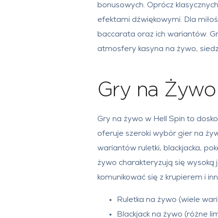
bonusowych. Oprócz klasycznych 
efektami dźwiękowymi. Dla miłośn
baccarata oraz ich wariantów. G
atmosfery kasyna na żywo, sied
Gry na Żywo 
Gry na żywo w Hell Spin to dosko
oferuje szeroki wybór gier na ży
wariantów ruletki, blackjacka, po
żywo charakteryzują się wysoką 
komunikować się z krupierem i i
Ruletka na żywo (wiele war
Blackjack na żywo (różne li