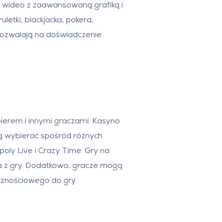
 wideo z zaawansowaną grafiką i
etki, blackjacka, pokera,
pozwalają na doświadczenie
pierem i innymi graczami. Kasyno
gą wybierać spośród różnych
poly Live i Crazy Time. Gry na
ia z gry. Dodatkowo, gracze mogą
cznościowego do gry.