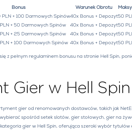
Bonus
Warunek Obrotu
Maksy
 PLN + 100 Darmowych Spinów
40x Bonus + Depozyt
50 PL
PLN + 50 Darmowych Spinów
40x Bonus + Depozyt
50 PL
PLN + 25 Darmowych Spinów
40x Bonus + Depozyt
50 PL
PLN + 100 Darmowych Spinów
40x Bonus + Depozyt
50 PL
ię z pełnym regulaminem bonusu na stronie Hell Spin, pon
 Gier w Hell Spin
ortyment gier od renomowanych dostawców, takich jak NetEn
bierać spośród setek slotów, gier stołowych, gier na żywo 
ategoria gier w Hell Spin, oferująca szeroki wybór tytułów