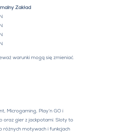
malny Zakład
N
N
N
N
ieważ warunki mogą się zmieniać.
t, Microgaming, Play’n GO i
oraz gier z jackpotami. Sloty to
 o różnych motywach i funkcjach