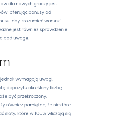
ów dla nowych graczy jest
tapów, oferując bonusy od
usu, aby zrozumieć warunki
Ważne jest również sprawdzenie,
ne pod uwagę.
ym
, jednak wymagają uwagi.
tę depozytu określony liczbę
oże być przekroczony.
ży również pamiętać, że niektóre
sloty, które w 100% wliczają się