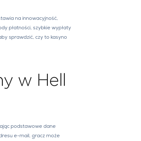
stawia na innowacyjność,
dy płatności, szybkie wypłaty
 aby sprawdzić, czy to kasyno
ny w Hell
 podając podstawowe dane
adresu e-mail, gracz może