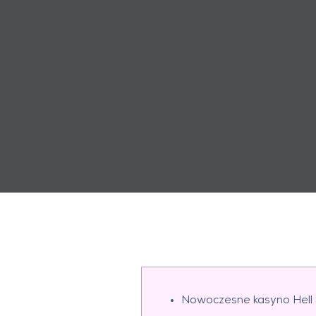
Nowoczesne kasyno Hell 