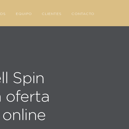
IOS
EQUIPO
CLIENTES
CONTACTO
l Spin
 oferta
 online