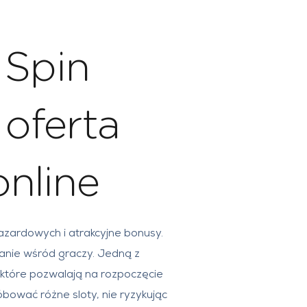
 Spin
 oferta
online
azardowych i atrakcyjne bonusy.
nanie wśród graczy. Jedną z
 które pozwalają na rozpoczęcie
bować różne sloty, nie ryzykując