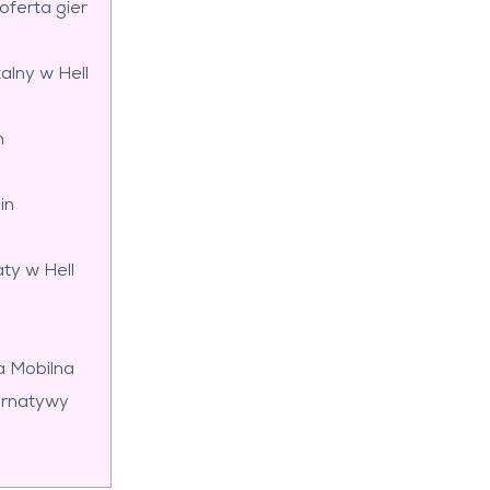
oferta gier
alny w Hell
m
in
ty w Hell
ja Mobilna
ternatywy