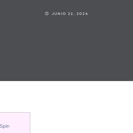
JUNIO 22, 2026
Spin