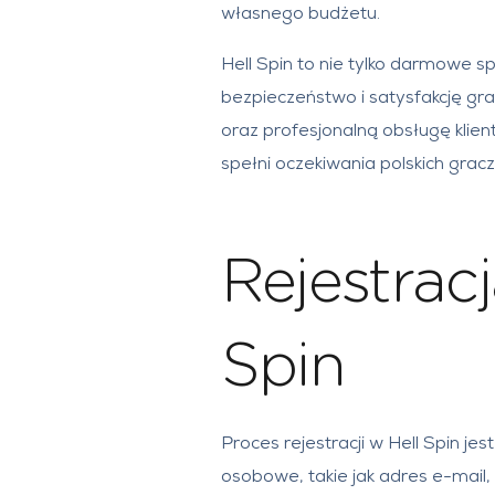
własnego budżetu.
Hell Spin to nie tylko darmowe 
bezpieczeństwo i satysfakcję gr
oraz profesjonalną obsługę klient
spełni oczekiwania polskich gracz
Rejestrac
Spin
Proces rejestracji w Hell Spin je
osobowe, takie jak adres e-mail,