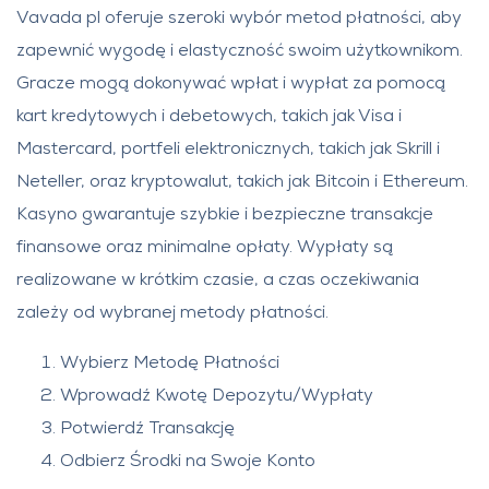
Vavada pl oferuje szeroki wybór metod płatności, aby
zapewnić wygodę i elastyczność swoim użytkownikom.
Gracze mogą dokonywać wpłat i wypłat za pomocą
kart kredytowych i debetowych, takich jak Visa i
Mastercard, portfeli elektronicznych, takich jak Skrill i
Neteller, oraz kryptowalut, takich jak Bitcoin i Ethereum.
Kasyno gwarantuje szybkie i bezpieczne transakcje
finansowe oraz minimalne opłaty. Wypłaty są
realizowane w krótkim czasie, a czas oczekiwania
zależy od wybranej metody płatności.
Wybierz Metodę Płatności
Wprowadź Kwotę Depozytu/Wypłaty
Potwierdź Transakcję
Odbierz Środki na Swoje Konto