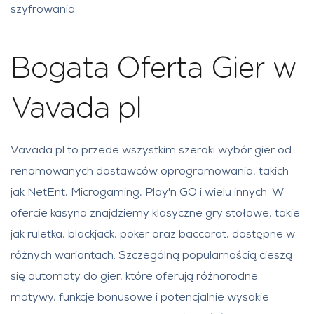
szyfrowania.
Bogata Oferta Gier w
Vavada pl
Vavada pl to przede wszystkim szeroki wybór gier od
renomowanych dostawców oprogramowania, takich
jak NetEnt, Microgaming, Play'n GO i wielu innych. W
ofercie kasyna znajdziemy klasyczne gry stołowe, takie
jak ruletka, blackjack, poker oraz baccarat, dostępne w
różnych wariantach. Szczególną popularnością cieszą
się automaty do gier, które oferują różnorodne
motywy, funkcje bonusowe i potencjalnie wysokie