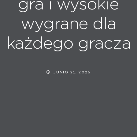
gra i wysokie
wygrane dla
każdego gracza
JUNIO 21, 2026