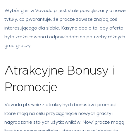
Wybór gier w Vavada pl jest stale powiększany o nowe
tytuły, co gwarantuje, że gracze zawsze znajdą coś
interesującego dla siebie. Kasyno dba o to, aby oferta
była zróżnicowana i odpowiadała na potrzeby różnych
grup graczy.
Atrakcyjne Bonusy i
Promocje
Vavada pl słynie z atrakcyjnych bonusów i promocji,
które mają na celu przyciągnięcie nowych graczy i
nagradzanie stałych użytkowników. Nowi gracze mogą