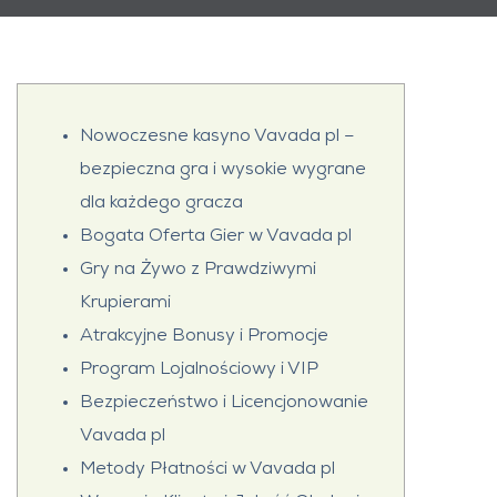
Nowoczesne kasyno Vavada pl –
bezpieczna gra i wysokie wygrane
dla każdego gracza
Bogata Oferta Gier w Vavada pl
Gry na Żywo z Prawdziwymi
Krupierami
Atrakcyjne Bonusy i Promocje
Program Lojalnościowy i VIP
Bezpieczeństwo i Licencjonowanie
Vavada pl
Metody Płatności w Vavada pl