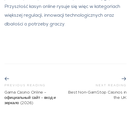
Przyszłość kasyn online rysuje się więc w kategoriach
większej regulacji, innowacji technologicznych oraz
dbałości o potrzeby graczy.
PREVIOUS READING
NEXT READING
Gama Casino Online –
Best Non-GamStop Casinos in
официальный сайт – вход и
the UK
зеркало (2026)