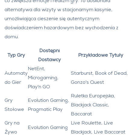
co zwiększa emocje i realizm gry. To doskonała
alternatywa dla wizyty w stacjonarnym kasynie,
umożliwiająca cieszenie się autentycznym
doświadczeniem hazardowym bez wychodzenia z
domu.
Dostępni
Typ Gry
Przykładowe Tytuły
Dostawcy
NetEnt,
Automaty
Starburst, Book of Dead,
Microgaming,
do Gier
Gonzo's Quest
Play'n GO
Ruletka Europejska,
Gry
Evolution Gaming,
Blackjack Classic,
Stołowe
Pragmatic Play
Baccarat
Gry na
Live Roulette, Live
Evolution Gaming
Żywo
Blackjack, Live Baccarat