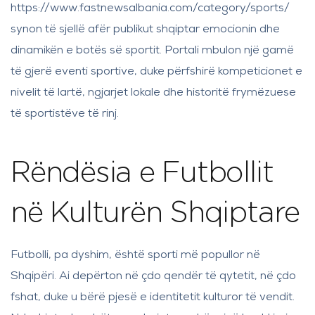
https://www.
fastnewsalbania.com/category/sports
/
synon të sjellë afër publikut shqiptar emocionin dhe
dinamikën e botës së sportit. Portali mbulon një gamë
të gjerë eventi sportive, duke përfshirë kompeticionet e
nivelit të lartë, ngjarjet lokale dhe historitë frymëzuese
të sportistëve të rinj.
Rëndësia e Futbollit
në Kulturën Shqiptare
Futbolli, pa dyshim, është sporti më popullor në
Shqipëri. Ai depërton në çdo qendër të qytetit, në çdo
fshat, duke u bërë pjesë e identitetit kulturor të vendit.