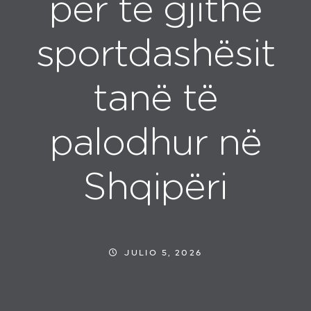
për të gjithë
sportdashësit
tanë të
palodhur në
Shqipëri
JULIO 5, 2026