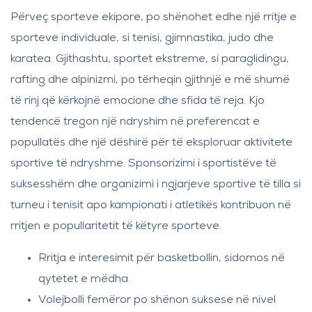
Përveç sporteve ekipore, po shënohet edhe një rritje e
sporteve individuale, si tenisi, gjimnastika, judo dhe
karatea. Gjithashtu, sportet ekstreme, si paraglidingu,
rafting dhe alpinizmi, po tërheqin gjithnjë e më shumë
të rinj që kërkojnë emocione dhe sfida të reja. Kjo
tendencë tregon një ndryshim në preferencat e
popullatës dhe një dëshirë për të eksploruar aktivitete
sportive të ndryshme. Sponsorizimi i sportistëve të
suksesshëm dhe organizimi i ngjarjeve sportive të tilla si
turneu i tenisit apo kampionati i atletikës kontribuon në
rritjen e popullaritetit të këtyre sporteve.
Rritja e interesimit për basketbollin, sidomos në
qytetet e mëdha.
Volejbolli femëror po shënon suksese në nivel