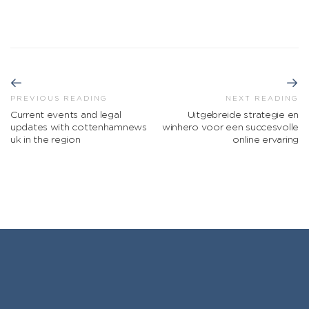
PREVIOUS READING
NEXT READING
Current events and legal
Uitgebreide strategie en
updates with cottenhamnews
winhero voor een succesvolle
uk in the region
online ervaring