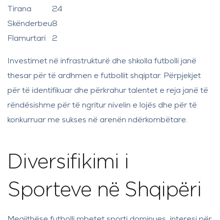
Tirana
24
Skënderbeu
8
Flamurtari
2
Investimet në infrastrukturë dhe shkolla futbolli janë
thesar për të ardhmen e futbollit shqiptar. Përpjekjet
për të identifikuar dhe përkrahur talentet e reja janë të
rëndësishme për të ngritur nivelin e lojës dhe për të
konkurruar me sukses në arenën ndërkombëtare.
Diversifikimi i
Sporteve në Shqipëri
Megjithëse futbolli mbetet sporti dominues, interesi për