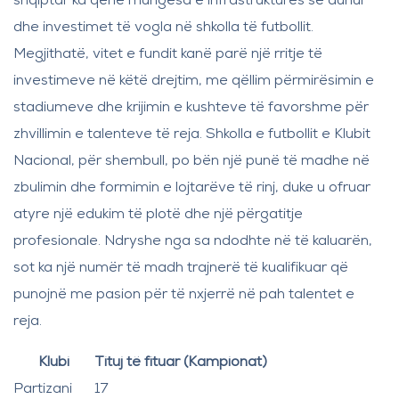
shqiptar ka qenë mungesa e infrastrukturës së duhur
dhe investimet të vogla në shkolla të futbollit.
Megjithatë, vitet e fundit kanë parë një rritje të
investimeve në këtë drejtim, me qëllim përmirësimin e
stadiumeve dhe krijimin e kushteve të favorshme për
zhvillimin e talenteve të reja. Shkolla e futbollit e Klubit
Nacional, për shembull, po bën një punë të madhe në
zbulimin dhe formimin e lojtarëve të rinj, duke u ofruar
atyre një edukim të plotë dhe një përgatitje
profesionale. Ndryshe nga sa ndodhte në të kaluarën,
sot ka një numër të madh trajnerë të kualifikuar që
punojnë me pasion për të nxjerrë në pah talentet e
reja.
Klubi
Tituj të fituar (Kampionat)
Partizani
17