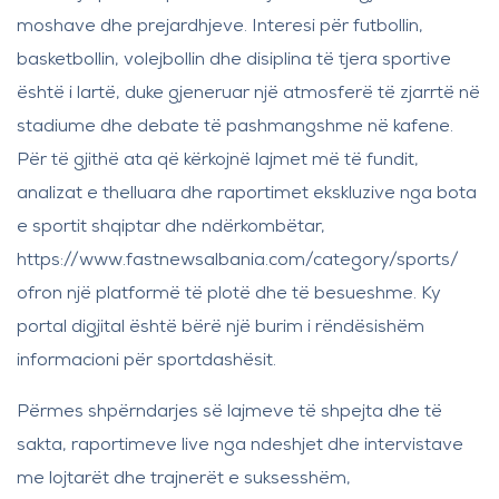
moshave dhe prejardhjeve. Interesi për futbollin,
basketbollin, volejbollin dhe disiplina të tjera sportive
është i lartë, duke gjeneruar një atmosferë të zjarrtë në
stadiume dhe debate të pashmangshme në kafene.
Për të gjithë ata që kërkojnë lajmet më të fundit,
analizat e thelluara dhe raportimet ekskluzive nga bota
e sportit shqiptar dhe ndërkombëtar,
https://www.fastnewsalbania.com/category/sports/
ofron një platformë të plotë dhe të besueshme. Ky
portal digjital është bërë një burim i rëndësishëm
informacioni për sportdashësit.
Përmes shpërndarjes së lajmeve të shpejta dhe të
sakta, raportimeve live nga ndeshjet dhe intervistave
me lojtarët dhe trajnerët e suksesshëm,