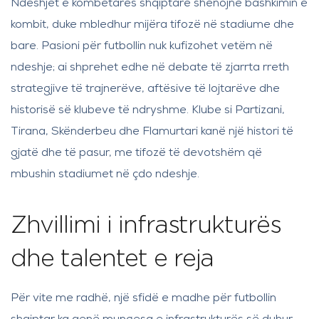
Ndeshjet e kombëtares shqiptare shënojnë bashkimin e
kombit, duke mbledhur mijëra tifozë në stadiume dhe
bare. Pasioni për futbollin nuk kufizohet vetëm në
ndeshje; ai shprehet edhe në debate të zjarrta rreth
strategjive të trajnerëve, aftësive të lojtarëve dhe
historisë së klubeve të ndryshme. Klube si Partizani,
Tirana, Skënderbeu dhe Flamurtari kanë një histori të
gjatë dhe të pasur, me tifozë të devotshëm që
mbushin stadiumet në çdo ndeshje.
Zhvillimi i infrastrukturës
dhe talentet e reja
Për vite me radhë, një sfidë e madhe për futbollin