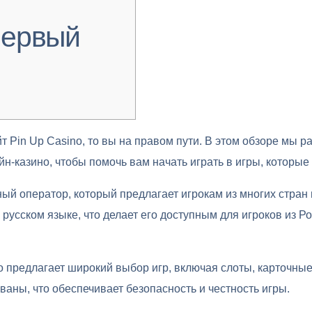
первый
 Pin Up Casino, то вы на правом пути. В этом обзоре мы 
н-казино, чтобы помочь вам начать играть в игры, которые
ный оператор, который предлагает игрокам из многих стран
русском языке, что делает его доступным для игроков из Рос
предлагает широкий выбор игр, включая слоты, карточные и
аны, что обеспечивает безопасность и честность игры.