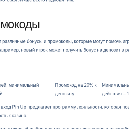
омокоды
т различные бонусы и промокоды, которые могут помочь игр
пример, новый игрок может получить бонус на депозит в р
блей, минимальный
Промокод на 20% к
Минимальный
ей
депозиту
действия – 
 вход
Pin Up предлагает программу лояльности, которая по
ть к казино.
 это отличный выбор для тех, кто ищет доступное и разноо