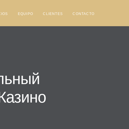
CIOS
EQUIPO
CLIENTES
CONTACTO
льный
 Казино