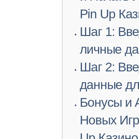
Pin Up Ка
Шаг 1: Вв
личные д
Шаг 2: Вв
данные дл
Бонусы и 
Новых Игр
Up Казино