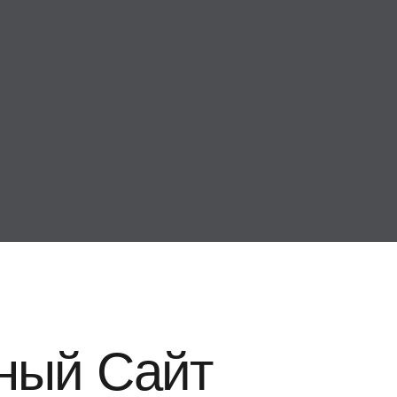
ный Сайт