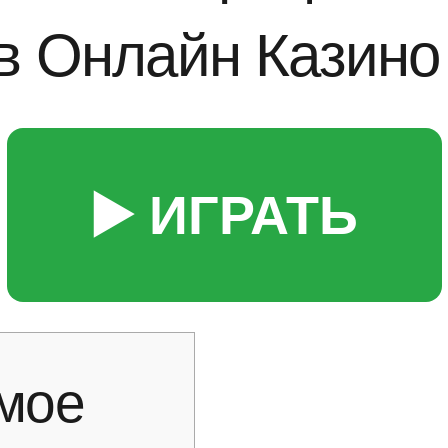
 в Онлайн Казино
▶️ ИГРАТЬ
мое