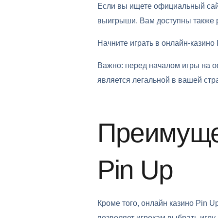
Если вы ищете официальный сайт 
выигрыши. Вам доступны также р
Начните играть в онлайн-казино
Важно: перед началом игры на оф
является легальной в вашей стр
Преимуще
Pin Up
Кроме того, онлайн казино Pin U
позволяет игрокам выбрать игру,