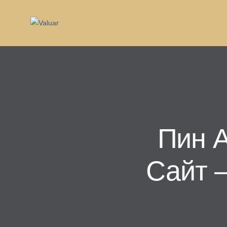
Пин 
Сайт –