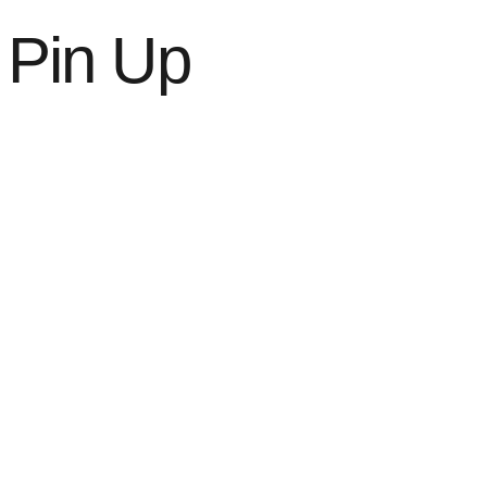
 Pin Up