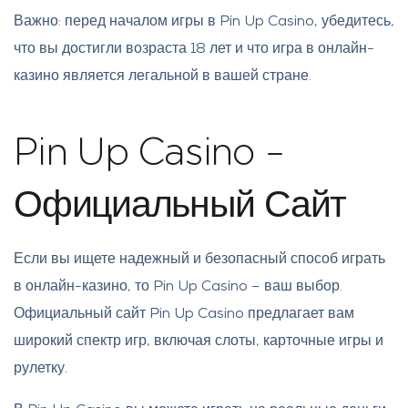
Важно: перед началом игры в Pin Up Casino, убедитесь,
что вы достигли возраста 18 лет и что игра в онлайн-
казино является легальной в вашей стране.
Pin Up Casino –
Официальный Сайт
Если вы ищете надежный и безопасный способ играть
в онлайн-казино, то Pin Up Casino – ваш выбор.
Официальный сайт Pin Up Casino предлагает вам
широкий спектр игр, включая слоты, карточные игры и
рулетку.