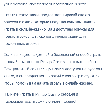
your personal and financial information is safe.
Pin Up Casino также предлагает широкий спектр
бонусов и акций, которые могут помочь вам начать
играть в онлайн-казино. Вам доступны бонусы для
новых игроков, а также регулярные акции для
постоянных игроков.
Если вы ищете надежный и безопасный способ играть
в онлайн-казино, то Pin Up Casino – это ваш выбор.
Официальный сайт Pin Up Casino доступен на русском
языке, и он предлагает широкий спектр игр и функций,
чтобы помочь вам начать играть в онлайн-казино.
Начните играть в Pin Up Casino сегодня и
наслаждайтесь играми в онлайн-казино!