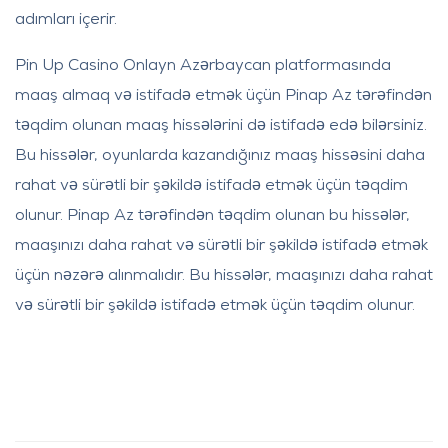
adımları içerir.
Pin Up Casino Onlayn Azərbaycan platformasında
maaş almaq və istifadə etmək üçün Pinap Az tərəfindən
təqdim olunan maaş hissələrini də istifadə edə bilərsiniz.
Bu hissələr, oyunlarda kazandığınız maaş hissəsini daha
rahat və sürətli bir şəkildə istifadə etmək üçün təqdim
olunur. Pinap Az tərəfindən təqdim olunan bu hissələr,
maaşınızı daha rahat və sürətli bir şəkildə istifadə etmək
üçün nəzərə alınmalıdır. Bu hissələr, maaşınızı daha rahat
və sürətli bir şəkildə istifadə etmək üçün təqdim olunur.