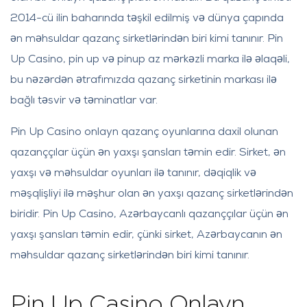
2014-cü ilin baharında təşkil edilmiş və dünya çapında
ən məhsuldar qazanç sirketlərindən biri kimi tanınır. Pin
Up Casino, pin up və pinup az mərkəzli marka ilə əlaqəli,
bu nəzərdən ətrafımızda qazanç sirketinin markası ilə
bağlı təsvir və təminatlar var.
Pin Up Casino onlayn qazanç oyunlarına daxil olunan
qazanççılar üçün ən yaxşı şansları təmin edir. Sirket, ən
yaxşı və məhsuldar oyunları ilə tanınır, dəqiqlik və
məşqlişliyi ilə məşhur olan ən yaxşı qazanç sirketlərindən
biridir. Pin Up Casino, Azərbaycanlı qazanççılar üçün ən
yaxşı şansları təmin edir, çünki sirket, Azərbaycanın ən
məhsuldar qazanç sirketlərindən biri kimi tanınır.
Pin Up Casino Onlayn