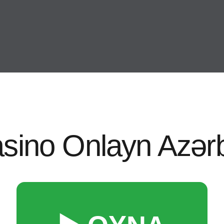
asino Onlayn Azər