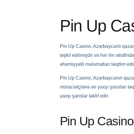
Pin Up Ca
Pin Up Casino, Azərbaycanlı qazanc
təşkil edilmişdir və hər ilin ətrafin
əhəmiyyətli məlumatları təqdim edir
Pin Up Casino, Azərbaycanın qazanç
müraciətçilərə ən yaxşı şansları t
yaxşı şanslar təklif edir.
Pin Up Casino