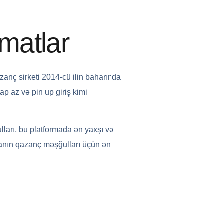
matlar
anç sirketi 2014-cü ilin baharında
nap az və pin up giriş kimi
ları, bu platformada ən yaxşı və
canın qazanç məşğulları üçün ən