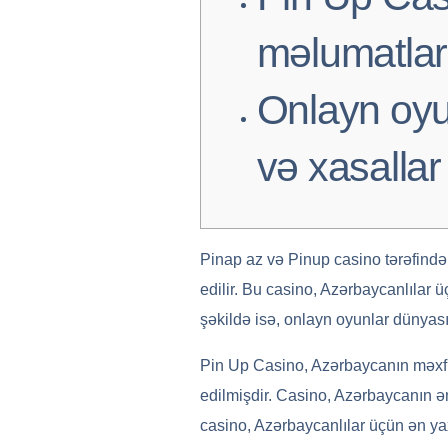
məlumatlar
Onlayn oyu
və xasallar
Pinap az və Pinup casino tərəfində
edilir. Bu casino, Azərbaycanlılar ü
şəkildə isə, onlayn oyunlar dünyası
Pin Up Casino, Azərbaycanın məxfi q
edilmişdir. Casino, Azərbaycanın ə
casino, Azərbaycanlılar üçün ən yax