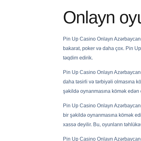
Onlayn oyu
Pin Up Casino Onlayn Azərbaycan-da 
bakarat, poker və daha çox. Pin Up
təqdim edirik.
Pin Up Casino Onlayn Azərbaycan-da 
daha təsirli və tərbiyəli olmasına
şəkildə oynanmasına kömək edən di
Pin Up Casino Onlayn Azərbaycan-da 
bir şəkildə oynanmasına kömək edir
xassə deyilir. Bu, oyunların təhlük
Pin Up Casino Onlayn Azərbaycan-da 