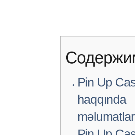
Содержи
Pin Up Cas
haqqında
məlumatlar
Pin Up Cas