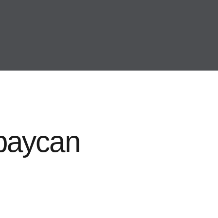
baycan