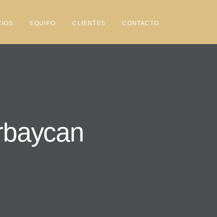
CIOS
EQUIPO
CLIENTES
CONTACTO
rbaycan