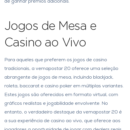
de ganhar prémios adicionais.
Jogos de Mesa e
Casino ao Vivo
Para aqueles que preferem os jogos de casino
tradicionais, a vemapostar 20 oferece uma seleção
abrangente de jogos de mesa, incluindo blackjack,
roleta, baccarat e casino poker em múltiplas variantes.
Estes jogos são oferecidos em formato virtual, com
gráficos realistas e jogabilidade envolvente. No
entanto, o verdadeiro destaque da vemapostar 20 é
a sua experiência de casino ao vivo, que oferece aos
jogadores a oportunidade de jogar com dealers reais