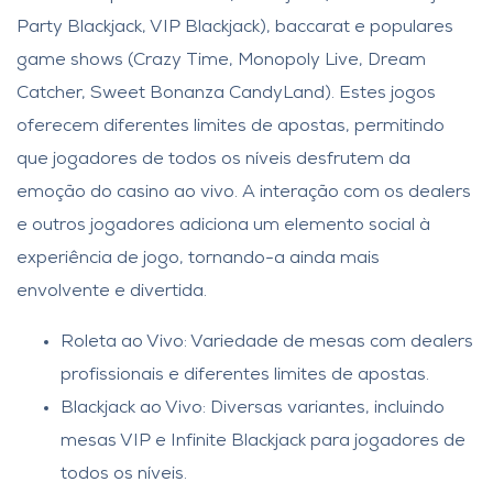
Party Blackjack, VIP Blackjack), baccarat e populares
game shows (Crazy Time, Monopoly Live, Dream
Catcher, Sweet Bonanza CandyLand). Estes jogos
oferecem diferentes limites de apostas, permitindo
que jogadores de todos os níveis desfrutem da
emoção do casino ao vivo. A interação com os dealers
e outros jogadores adiciona um elemento social à
experiência de jogo, tornando-a ainda mais
envolvente e divertida.
Roleta ao Vivo:
Variedade de mesas com dealers
profissionais e diferentes limites de apostas.
Blackjack ao Vivo:
Diversas variantes, incluindo
mesas VIP e Infinite Blackjack para jogadores de
todos os níveis.