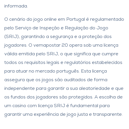
informada.
O cenário do jogo online em Portugal é regulamentado
pelo Serviço de Inspeção e Regulação do Jogo
(SRIJ), garantindo a segurança e a proteção dos
jogadores. O vemapostar 20 opera sob uma licença
válida emitida pelo SRIJ, o que significa que cumpre
todos os requisitos legais e regulatórios estabelecidos
para atuar no mercado português. Esta licença
assegura que os jogos são auditados de forma
independente para garantir a sua aleatoriedade e que
os fundos dos jogadores são protegidos. A escolha de
um casino com licença SRIJ é fundamental para
garantir uma experiência de jogo justa e transparente.