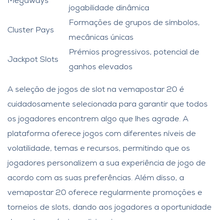
Megaways
jogabilidade dinâmica
Formações de grupos de símbolos,
Cluster Pays
mecânicas únicas
Prémios progressivos, potencial de
Jackpot Slots
ganhos elevados
A seleção de jogos de slot na vemapostar 20 é
cuidadosamente selecionada para garantir que todos
os jogadores encontrem algo que lhes agrade. A
plataforma oferece jogos com diferentes níveis de
volatilidade, temas e recursos, permitindo que os
jogadores personalizem a sua experiência de jogo de
acordo com as suas preferências. Além disso, a
vemapostar 20 oferece regularmente promoções e
torneios de slots, dando aos jogadores a oportunidade