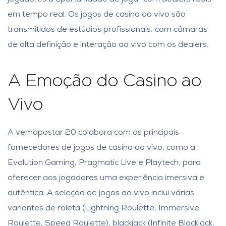
em tempo real. Os jogos de casino ao vivo são
transmitidos de estúdios profissionais, com câmaras
de alta definição e interação ao vivo com os dealers.
A Emoção do Casino ao
Vivo
A vemapostar 20 colabora com os principais
fornecedores de jogos de casino ao vivo, como a
Evolution Gaming, Pragmatic Live e Playtech, para
oferecer aos jogadores uma experiência imersiva e
autêntica. A seleção de jogos ao vivo inclui várias
variantes de roleta (Lightning Roulette, Immersive
Roulette, Speed Roulette), blackjack (Infinite Blackjack,