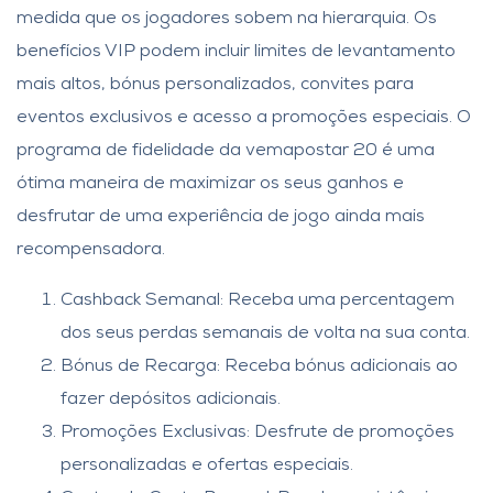
medida que os jogadores sobem na hierarquia. Os
benefícios VIP podem incluir limites de levantamento
mais altos, bónus personalizados, convites para
eventos exclusivos e acesso a promoções especiais. O
programa de fidelidade da vemapostar 20 é uma
ótima maneira de maximizar os seus ganhos e
desfrutar de uma experiência de jogo ainda mais
recompensadora.
Cashback Semanal:
Receba uma percentagem
dos seus perdas semanais de volta na sua conta.
Bónus de Recarga:
Receba bónus adicionais ao
fazer depósitos adicionais.
Promoções Exclusivas:
Desfrute de promoções
personalizadas e ofertas especiais.