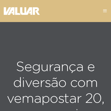
Segurança e
diversão com
vemapostar 20,