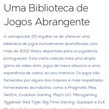
Uma Biblioteca de
Jogos Abrangente
A vemapostar 20 orgulha-se de oferecer uma
biblioteca de jogos incrivelmente diversificada, com
mais de 3000 títulos disponíveis para os jogadores
portugueses. Esta vasta coleção inclui uma ampla
gama de video slots, jogos de mesa clássicos e uma
experiência de casino ao vivo imersiva. Os jogos são
fornecidos por alguns dos maiores e mais respeitados
fornecedores da indústria, como a Pragmatic Play,
NetEnt, Evolution Gaming, Play'n GO, Microgaming,
Yggdrasil, Red Tiger, Big Time Gaming, Quickspin e ELK