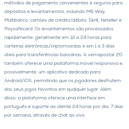
métodos de pagamento convenientes e seguros para
depósitos e levantamentos, incluindo MB Way,
Multibanco, cartões de crédito/débito, Skrill, Neteller e
Paysafecard. Os levantamentos são processados
rapidamente, geralmente em 12 a 24 horas para
carteiras eletrónicas/criptomoedas e em 1 a 3 dias
úteis para transferências bancárias. A vemapostar 20
também oferece uma plataforma móvel responsiva e,
possivelmente, um aplicativo dedicado para
Android/iOS, permitindo que os jogadores desfrutem
dos seus jogos favoritos em qualquer lugar. Além
disso, a plataforma oferece uma interface em
português e suporte ao cliente 24 horas por dia, 7 dias
por semana, através de chat ao vivo.