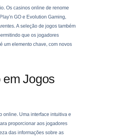
io. Os casinos online de renome
Play'n GO e Evolution Gaming,
parentes. A seleção de jogos também
permitindo que os jogadores
e é um elemento chave, com novos
o em Jogos
online. Uma interface intuitiva e
para proporcionar aos jogadores
reza das informações sobre as