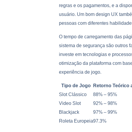
regras e os pagamentos, e a dispon
usuário. Um bom design UX também 
pessoas com diferentes habilidade
O tempo de carregamento das págin
sistema de segurança são outros f
investe em tecnologias e processo
otimização da plataforma com bas
experiência de jogo.
Tipo de Jogo
Retorno Teórico 
Slot Clássico
88% – 95%
Video Slot
92% – 98%
Blackjack
97% – 99%
Roleta Europeia
97.3%