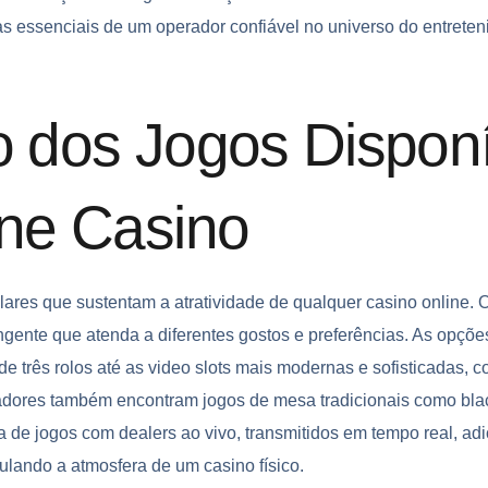
as essenciais de um operador confiável no universo do entreteni
 dos Jogos Disponí
une Casino
lares que sustentam a atratividade de qualquer casino online. 
ngente que atenda a diferentes gostos e preferências. As opçõ
de três rolos até as video slots mais modernas e sofisticadas, 
adores também encontram jogos de mesa tradicionais como black
a de jogos com dealers ao vivo, transmitidos em tempo real, ad
ulando a atmosfera de um casino físico.