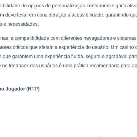
ibilidade de opções de personalização contribuem significativ
deve levar em consideração a acessibilidade, garantindo que a
s e necessidades.
as, a compatibilidade com diferentes navegadores e sistemas o
atores críticos que afetam a experiência do usuário. Um casino
s que garantem uma experiência fluida, segura e agradável par
e no feedback dos usuários é uma prática recomendada para ap
ao Jogador (RTP)