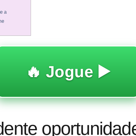
e a
ne
🔥 Jogue ▶️
ente oportunidade