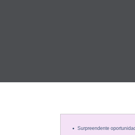
Surpreendente oportunidad