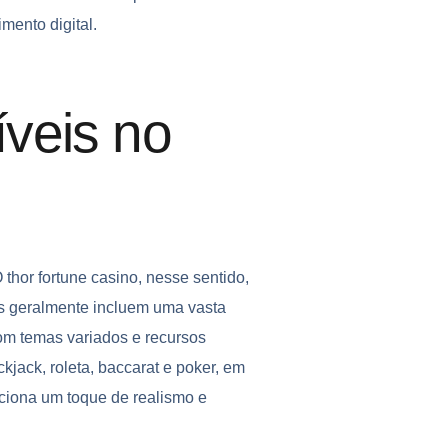
mento digital.
veis no
O
thor fortune casino
, nesse sentido,
es geralmente incluem uma vasta
com temas variados e recursos
jack, roleta, baccarat e poker, em
iciona um toque de realismo e