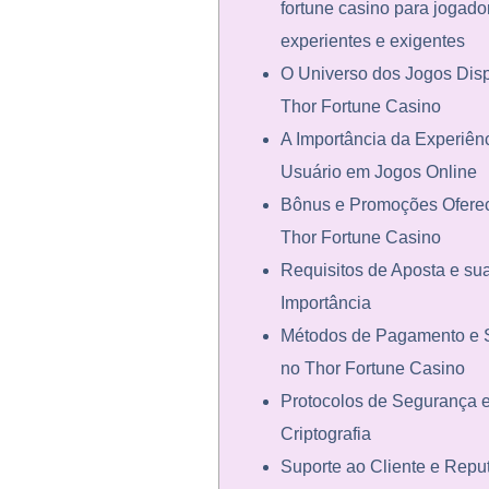
fortune casino para jogado
experientes e exigentes
O Universo dos Jogos Disp
Thor Fortune Casino
A Importância da Experiên
Usuário em Jogos Online
Bônus e Promoções Oferec
Thor Fortune Casino
Requisitos de Aposta e su
Importância
Métodos de Pagamento e 
no Thor Fortune Casino
Protocolos de Segurança 
Criptografia
Suporte ao Cliente e Repu