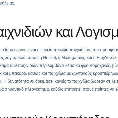
φάλειας.
αιχνιδιών και Λογισ
του
trino casino
είναι η ευρεία ποικιλία παιχνιδιών που προσφέρ
ς λογισμικού, όπως η NetEnt, η Microgaming και η Play'n GO, 
γκάμα των παιχνιδιών περιλαμβάνει κλασικά φρουτομηχανές, βίν
κ και μπακαρά, καθώς και παιχνίδια με ζωντανούς κρουπιέρηδε
ία. Η δυνατότητα να δοκιμάσει κανείς τα παιχνίδια δωρεάν σε λε
να σημαντικό πλεονέκτημα, καθώς επιτρέπει στους παίκτες να εξ