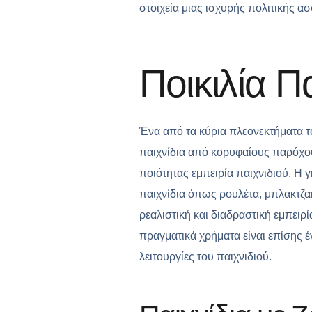
στοιχεία μιας ισχυρής πολιτικής ασ
Ποικιλία Π
Ένα από τα κύρια πλεονεκτήματα 
παιχνίδια από κορυφαίους παρόχου
ποιότητας εμπειρία παιχνιδιού. Η 
παιχνίδια όπως ρουλέτα, μπλακτζα
ρεαλιστική και διαδραστική εμπειρ
πραγματικά χρήματα είναι επίσης έ
λειτουργίες του παιχνιδιού.