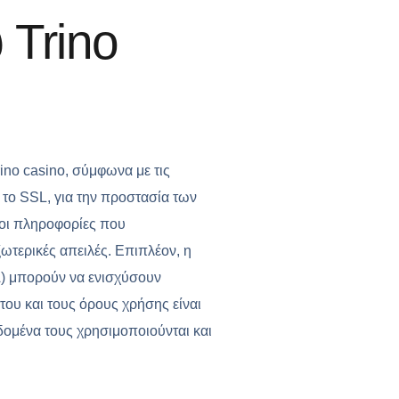
 Trino
rino casino
, σύμφωνα με τις
το SSL, για την προστασία των
 οι πληροφορίες που
ωτερικές απειλές. Επιπλέον, η
) μπορούν να ενισχύσουν
του και τους όρους χρήσης είναι
εδομένα τους χρησιμοποιούνται και