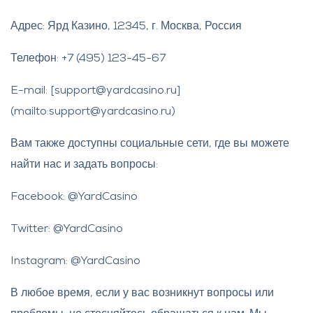
Адрес: Ярд Казино, 12345, г. Москва, Россия
Телефон: +7 (495) 123-45-67
E-mail: [support@yardcasino.ru]
(mailto:support@yardcasino.ru)
Вам также доступны социальные сети, где вы можете
найти нас и задать вопросы:
Facebook: @YardCasino
Twitter: @YardCasino
Instagram: @YardCasino
В любое время, если у вас возникнут вопросы или