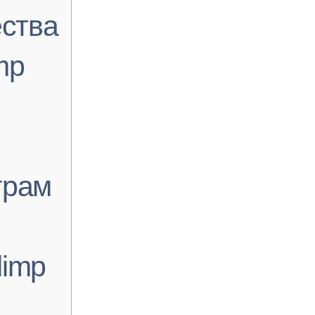
ства
mp
грам
ь
limp