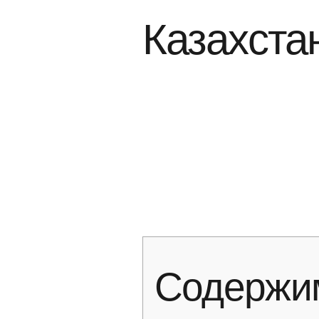
Казахста
Содержи