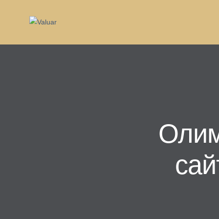
Олим
сай