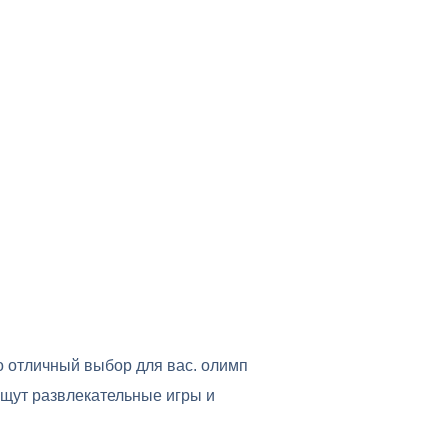
то отличный выбор для вас.
олимп
ищут развлекательные игры и