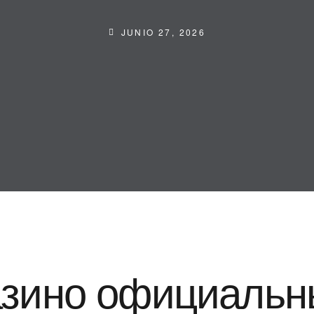
JUNIO 27, 2026
зино официальны