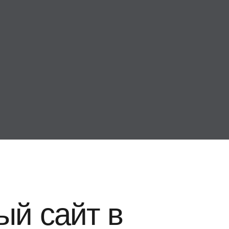
й сайт в