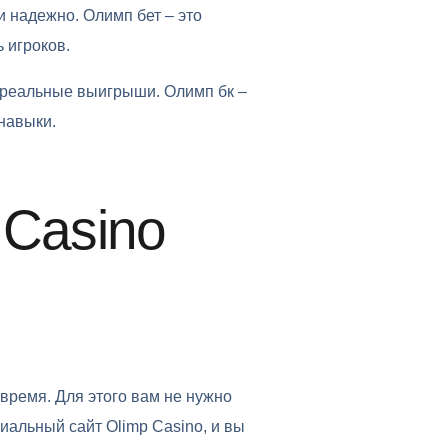
и надежно. Олимп бет – это
 игроков.
ь реальные выигрыши. Олимп бк –
навыки.
 Casino
 время. Для этого вам не нужно
иальный сайт Olimp Casino, и вы