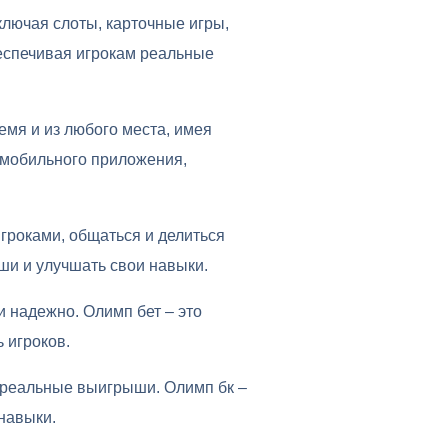
ключая слоты, карточные игры,
беспечивая игрокам реальные
емя и из любого места, имея
ю мобильного приложения,
игроками, общаться и делиться
ши и улучшать свои навыки.
и надежно. Олимп бет – это
 игроков.
ь реальные выигрыши. Олимп бк –
навыки.