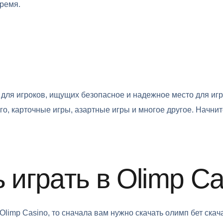
время.
для игроков, ищущих безопасное и надежное место для иг
го, карточные игры, азартные игры и многое другое. Начнит
 играть в Olimp Ca
Olimp Casino, то сначала вам нужно скачать олимп бет скач