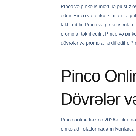
Pinco və pinko isimləri ilə pulsuz
edilir. Pinco və pinko isimləri il
təklif edilir. Pinco və pinko isiml
promolar təklif edilir. Pinco və pi
dövrələr və promolar təklif edilir.
Pinco Onli
Dövrələr v
Pinco online kazino 2026-ci ilin m
pinko adlı platformada milyonlarc