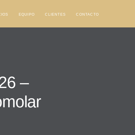
CIOS
EQUIPO
CLIENTES
CONTACTO
26 –
omolar