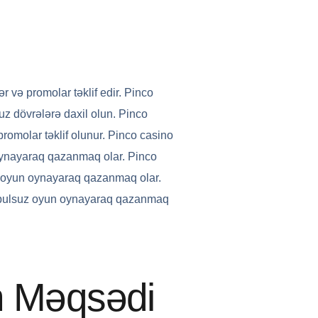
r və promolar təklif edir. Pinco
z dövrələrə daxil olun. Pinco
 promolar təklif olunur. Pinco casino
n oynayaraq qazanmaq olar. Pinco
suz oyun oynayaraq qazanmaq olar.
ilə pulsuz oyun oynayaraq qazanmaq
n Məqsədi