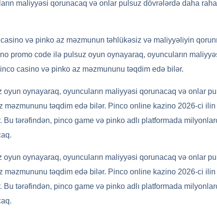
ların maliyyəsi qorunacaq və onlar pulsuz dövrələrdə daha raha
o casino və pinko az məzmunun təhlükəsiz və maliyyəliyin qo
sino promo code ilə pulsuz oyun oynayaraq, oyuncuların maliyyə
inco casino və pinko az məzmununu təqdim edə bilər.
z oyun oynayaraq, oyuncuların maliyyəsi qorunacaq və onlar pu
z məzmununu təqdim edə bilər. Pinco online kazino 2026-ci ilin
r. Bu tərəfindən, pinco game və pinko adlı platformada milyonla
caq.
z oyun oynayaraq, oyuncuların maliyyəsi qorunacaq və onlar pu
z məzmununu təqdim edə bilər. Pinco online kazino 2026-ci ilin
r. Bu tərəfindən, pinco game və pinko adlı platformada milyonla
caq.