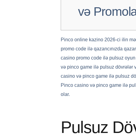
və Promola
Pinco online kazino 2026-ci ilin mə
promo code ilə qazancınızda qazan
casino promo code ilə pulsuz oyu
və pinco game ilə pulsuz dövrələr v
casino və pinco game ilə pulsuz döv
Pinco casino və pinco game ilə puls
olar.
Pulsuz Döv