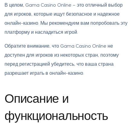
В целом, Gama Casino Online – это отличный выбор
для игроков, которые ищут безопасное и надежное
онлайн-казино. Мы рекомендуем вам попробовать эту
платформу и насладиться игрой.
Обратите внимание, что Gama Casino Online не
доступен для игроков из некоторых стран, поэтому
перед регистрацией убедитесь, что ваша страна
разрешает играть в онлайн-казино.
Описание и
функциональность