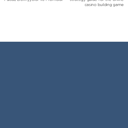
casino building game