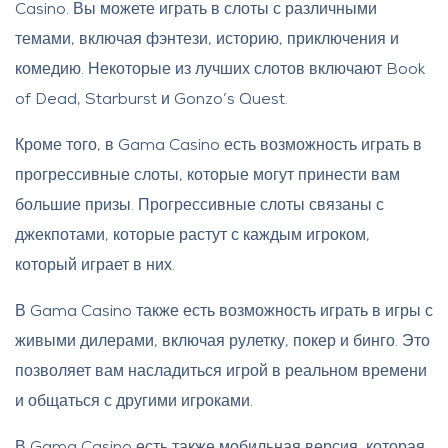
Casino. Вы можете играть в слоты с различными
темами, включая фэнтези, историю, приключения и
комедию. Некоторые из лучших слотов включают Book
of Dead, Starburst и Gonzo’s Quest.
Кроме того, в Gama Casino есть возможность играть в
прогрессивные слоты, которые могут принести вам
большие призы. Прогрессивные слоты связаны с
джекпотами, которые растут с каждым игроком,
который играет в них.
В Gama Casino также есть возможность играть в игры с
живыми дилерами, включая рулетку, покер и бинго. Это
позволяет вам насладиться игрой в реальном времени
и общаться с другими игроками.
В Gama Casino есть также мобильная версия, которая