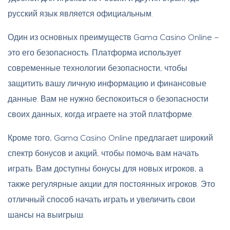
русский язык является официальным.
Один из основных преимуществ Gama Casino Online –
это его безопасность. Платформа использует
современные технологии безопасности, чтобы
защитить вашу личную информацию и финансовые
данные. Вам не нужно беспокоиться о безопасности
своих данных, когда играете на этой платформе.
Кроме того, Gama Casino Online предлагает широкий
спектр бонусов и акций, чтобы помочь вам начать
играть. Вам доступны бонусы для новых игроков, а
также регулярные акции для постоянных игроков. Это
отличный способ начать играть и увеличить свои
шансы на выигрыш.