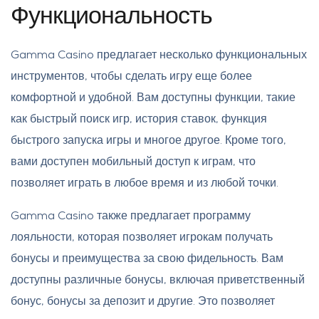
Функциональность
Gamma Casino предлагает несколько функциональных
инструментов, чтобы сделать игру еще более
комфортной и удобной. Вам доступны функции, такие
как быстрый поиск игр, история ставок, функция
быстрого запуска игры и многое другое. Кроме того,
вами доступен мобильный доступ к играм, что
позволяет играть в любое время и из любой точки.
Gamma Casino также предлагает программу
лояльности, которая позволяет игрокам получать
бонусы и преимущества за свою фидельность. Вам
доступны различные бонусы, включая приветственный
бонус, бонусы за депозит и другие. Это позволяет