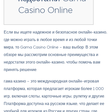
Casino Online
Если вы ищете надежное и безопасное онлайн-казино,
где можно играть в любое время и из любой точки
мира, то Gama Casino Online – ваш выбор. В этом
обзоре мы рассмотрим основные преимущества и
недостатки этого онлайн-казино, чтобы помочь вам
принять решение.
гама казино
– это международная онлайн-игровая
платформа, которая предлагает игрокам более 1 000
игр, включая слоты, карточные игры, рулетку и другие.
Платформа доступна на русском языке, что делает ее
удобной для игроков из России и других стран, где